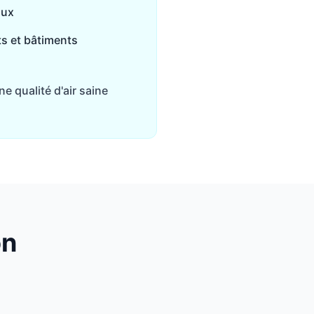
lux
ts et bâtiments
e qualité d'air saine
on