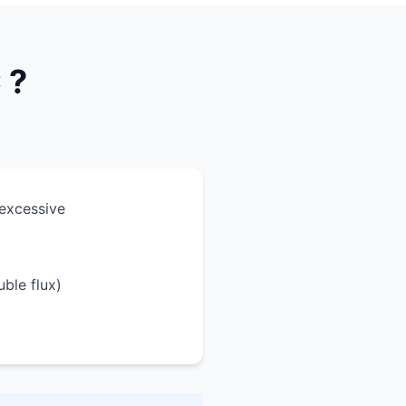
 ?
 excessive
ble flux)