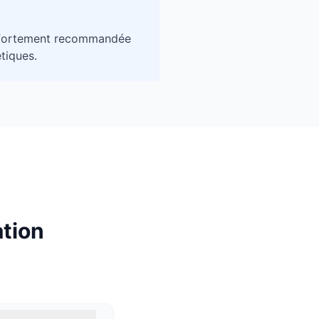
et fortement recommandée
étiques.
ation