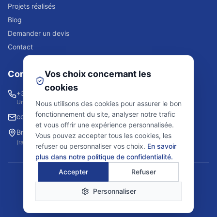
Projets réalisés
Blog
Demander un devis
Contact
Contact
Vos choix concernant les
cookies
+32 2 523 84 08
Urgence 24/7
Nous utilisons des cookies pour assurer le bon
fonctionnement du site, analyser notre trafic
contact@lrssolutions.be
et vous offrir une expérience personnalisée.
Bruxelles et environs
Vous pouvez accepter tous les cookies, les
(rayon de 20km)
refuser ou personnaliser vos choix.
En savoir
plus dans notre politique de confidentialité.
Accepter
Refuser
© 2025 LRS Solutions. Tous droits réservés.
Personnaliser
Mentions légales
Politique de confidentialité
CGV