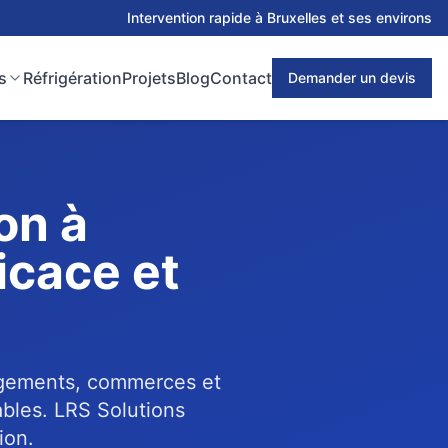
Intervention rapide à Bruxelles et ses environs
s
Réfrigération
Projets
Blog
Contact
Demander un devis
on à
icace et
logements, commerces et
ables. LRS Solutions
ion.