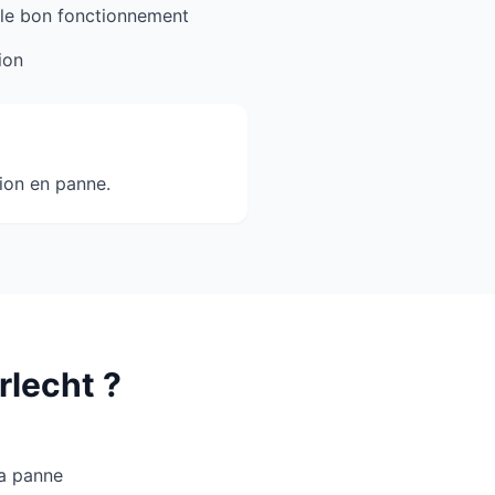
 le bon fonctionnement
ion
ion en panne.
rlecht ?
la panne