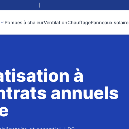
|
Pompes à chaleur
Ventilation
Chauffage
Panneaux solaire
atisation à
ntrats annuels
e