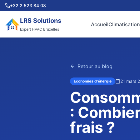
+32 2 523 84 08
LRS Solutions
Accueil
Climatisation
Expert HVAC Bruxelles
Retour au blog
21 mars 
Économies d'énergie
Consomma
: Combien
frais ?